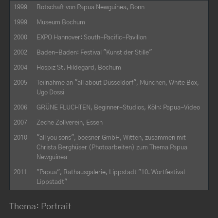
1999
Botschaft von Papua Newguinea, Bonn
1999
Museum Bochum
2000
EXPO Hannover: South-Pacific-Pavillon
2002
Baden-Baden: Festival "Kunst der Stille"
2004
Hospiz St. Hildegard, Bochum
2005
Teilnahme an "all about Düsseldorf", München, White Box,
Ugo Dossi
2006
GRÜNE FLUCHTEN, Beginner-Studios, Köln: Papua-Video
2007
Zeche Zollverein, Essen
2010
"all you sons", boesner GmbH, Witten, zusammen mit
Christa Berghüser (Photoarbeiten) zum Thema Papua
Newguinea
2011
"Papua", Rathausgalerie, Lippstadt "10. Wortfestival
Lippstadt"
Thema: Portrait